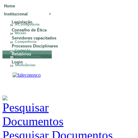
Home
Institucional
Legislação
A Corregedoria
Conselho de Ética
Missão
Servidores capacitados
Competência
Processos Disciplinares
Correição
Relatórios
Administrativos
Login
Sindicâncias
Pesquisar Documentos