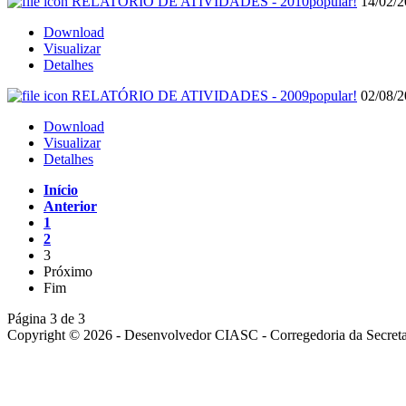
RELATÓRIO DE ATIVIDADES - 2010
popular!
14/02/2
Download
Visualizar
Detalhes
RELATÓRIO DE ATIVIDADES - 2009
popular!
02/08/
Download
Visualizar
Detalhes
Início
Anterior
1
2
3
Próximo
Fim
Página 3 de 3
Copyright © 2026 - Desenvolvedor CIASC - Corregedoria da Secretar