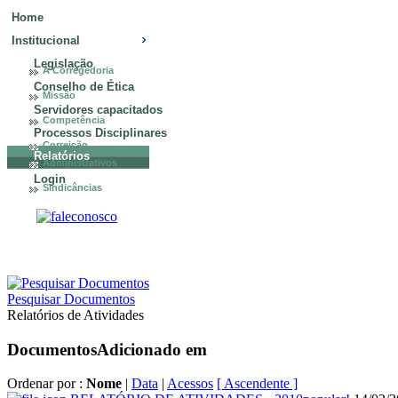
Home
Institucional
Legislação
A Corregedoria
Conselho de Ética
Missão
Servidores capacitados
Competência
Processos Disciplinares
Correição
Relatórios
Administrativos
Login
Sindicâncias
Pesquisar Documentos
Relatórios de Atividades
Documentos
Adicionado em
Ordenar por :
Nome
|
Data
|
Acessos
[ Ascendente ]