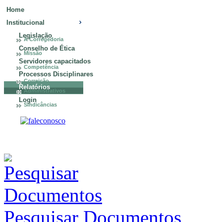
Home
Institucional
Legislação
A Corregedoria
Conselho de Ética
Missão
Servidores capacitados
Competência
Processos Disciplinares
Correição
Relatórios
Administrativos
Login
Sindicâncias
Pesquisar Documentos